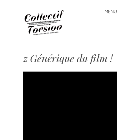
MENU
Skip
to
content
Cie
COLLECTIF
z Générique du film !
TORSION
Expressions
artistiques
hors cadre