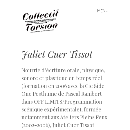
MENU
Skip
to
content
Cie
COLLECTIF
Juliet Cuer Tissot
TORSION
Expressions
Nourrie d’écriture orale, physique,
artistiques
hors cadre
sonore et plastique en temps réel
(formation en 2006 avec la Cie Side
One Posthume de Pascal Rambert
dans OFF LIMITS/Programmation
scénique expérimentale), formée
notamment aux Ateliers Pleins Feux
(2002-2006), Juliet Cuer Tissot